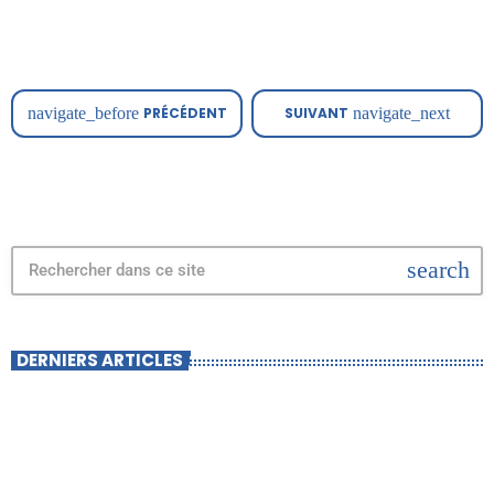
Florent, résidant à Saint-Clément-les-Places, et Rémi, à Chazelles-
sur-Lyon, ont été victimes d'accidents, respectivement en 2011 et en
2014, qui […]
navigate_before
PRÉCÉDENT
SUIVANT
navigate_next
search
DERNIERS ARTICLES