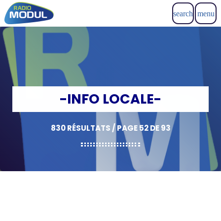
search
menu
-INFO LOCALE-
830 RÉSULTATS / PAGE 52 DE 93
insert_link