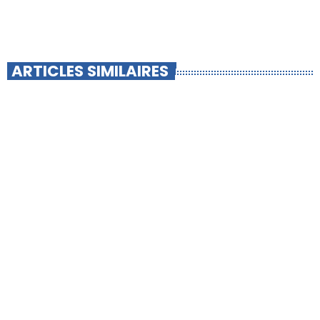
ARTICLES SIMILAIRES
insert_link
-INFO LOCALE-