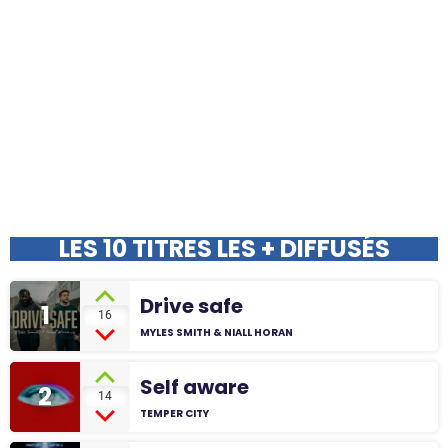
LES 10 TITRES LES + DIFFUSÉS
Drive safe
1
16
MYLES SMITH & NIALL HORAN
Self aware
2
14
TEMPER CITY