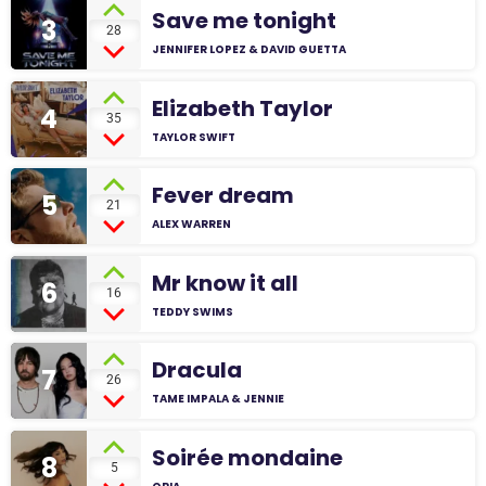
Save me tonight
3
28
JENNIFER LOPEZ & DAVID GUETTA
Elizabeth Taylor
4
35
TAYLOR SWIFT
Fever dream
5
21
ALEX WARREN
Mr know it all
6
16
TEDDY SWIMS
Dracula
7
26
TAME IMPALA & JENNIE
Soirée mondaine
8
5