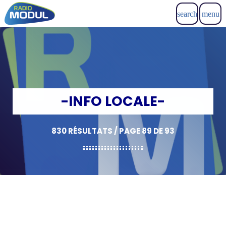
search
menu
-INFO LOCALE-
830 RÉSULTATS / PAGE 89 DE 93
insert_link