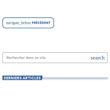
aux visiteurs un accès facile à des informations essentielles sur la
région. Les utilisateurs peuvent s'attendre à trouver […]
navigate_before
PRÉCÉDENT
search
DERNIERS ARTICLES