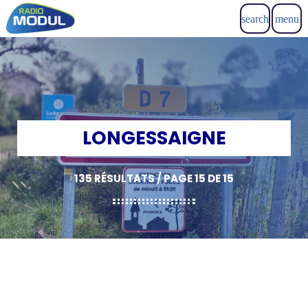
search
menu
LONGESSAIGNE
135 RÉSULTATS / PAGE 15 DE 15
insert_link