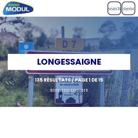
search
menu
LONGESSAIGNE
135 RÉSULTATS / PAGE 1 DE 15
insert_link