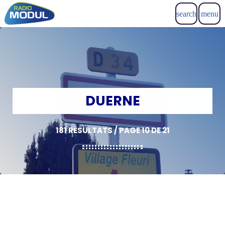
search
menu
DUERNE
181 RÉSULTATS / PAGE 10 DE 21
insert_link