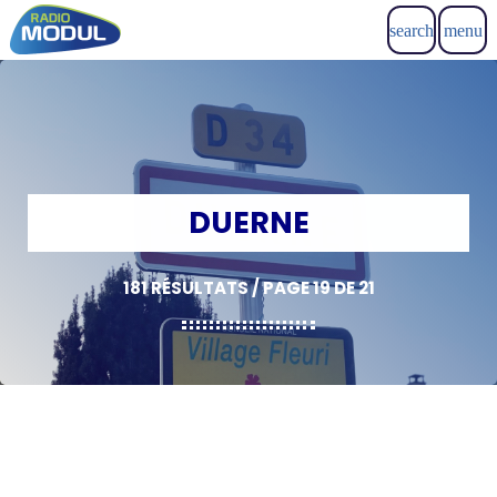
search
menu
DUERNE
181 RÉSULTATS / PAGE 19 DE 21
insert_link