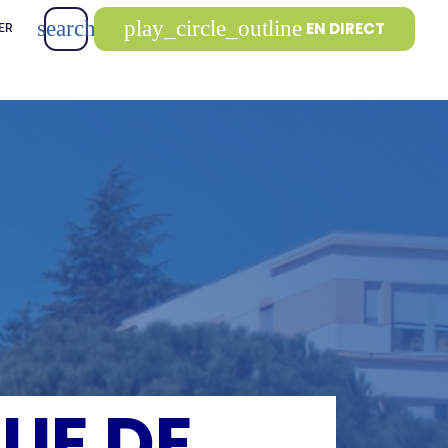
search
play_circle_outline
EN DIRECT
ER
QUE DE