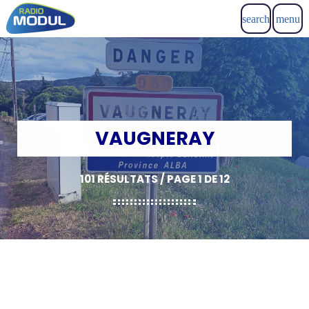
search
menu
VAUGNERAY
101 RÉSULTATS / PAGE 1 DE 12
insert_link