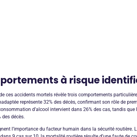
portements à risque identifi
de ces accidents mortels révèle trois comportements particuliè
inadaptée représente 32% des décès, confirmant son rôle de pre
 consommation d’alcool intervient dans 26% des cas, tandis que 
 des décès.
gnent l’importance du facteur humain dans la sécurité routière. 
e dans 9 cas sur 10, la mortalité routière résulte d’une faute de 