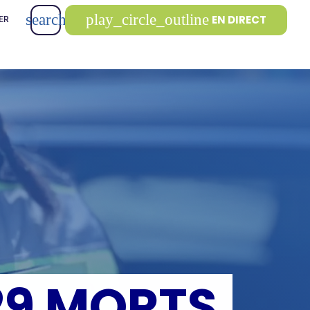
search
play_circle_outline
EN DIRECT
ER
 29 MORTS