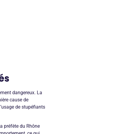
és
rement dangereux. La
mière cause de
l’usage de stupéfiants
La préfète du Rhône
comportement, ce qui