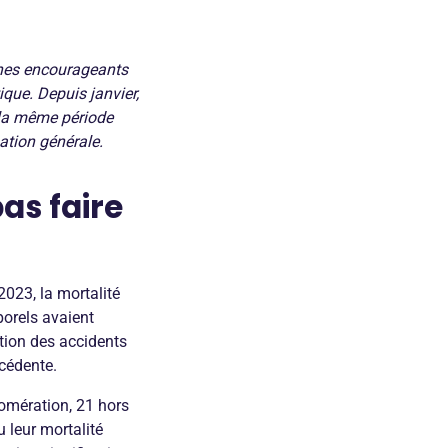
gnes encourageants
que. Depuis janvier,
 la même période
ation générale.
as faire
023, la mortalité
porels avaient
tion des accidents
cédente.
omération, 21 hors
 leur mortalité