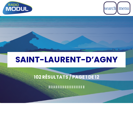
search
menu
SAINT-LAURENT-D’AGNY
102 RÉSULTATS / PAGE 1 DE 12
insert_link