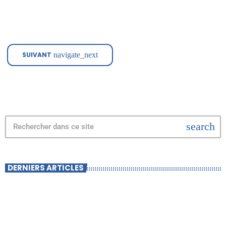
un outil innovant permettant de travailler la terre en position allongée
dès cet été. Une équipe qui s'agrandit face au défi de la pénibilité
Reprise il y a […]
SUIVANT
navigate_next
search
DERNIERS ARTICLES