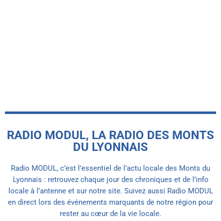
PANISSIÈRES
Le futur pôle culturel de la manufacture
Loire-Piquet à Panissières prend forme
malgré quelques retards
today
7 AOÛT 2026
RADIO MODUL, LA RADIO DES MONTS
DU LYONNAIS
Radio MODUL, c’est l’essentiel de l’actu locale des Monts du
Lyonnais : retrouvez chaque jour des chroniques et de l’info
locale à l’antenne et sur notre site. Suivez aussi Radio MODUL
en direct lors des événements marquants de notre région pour
rester au cœur de la vie locale.