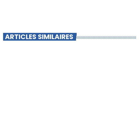
ARTICLES SIMILAIRES
insert_link