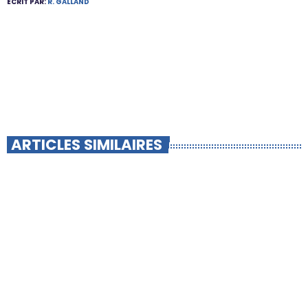
ÉCRIT PAR:
R. GALLAND
ARTICLES SIMILAIRES
insert_link