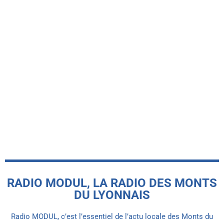
CHAMBOST-LONGESSAIGNE
La nouvelle maire de Chambost-
Longessaigne dévoile ses grands
projets pour dynamiser le village
today
26 JUILLET 2026
RADIO MODUL, LA RADIO DES MONTS
DU LYONNAIS
Radio MODUL, c’est l’essentiel de l’actu locale des Monts du