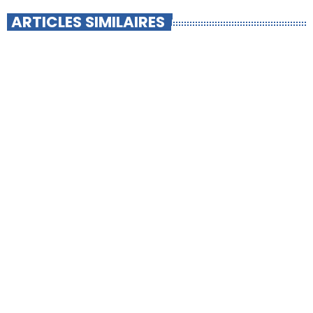
ARTICLES SIMILAIRES
insert_link
-INFO LOCALE-
Naissance du GF2F : une alliance au-
delà des Monts du Lyonnais pour