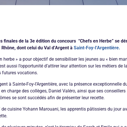
es finales de
la 3e édition du concours
“Chefs en Herbe” se dér
u Rhône, dont celui du Val d’Argent à
Saint-Foy-l’Argentière.
 herbe » a pour objectif de sensibiliser les jeunes au « bien man
est aussi l’opportunité d’attirer leur attention sur les métiers de 
es futures vocations.
gent à Sainte-Foy-l’Argentière, avec la présence exceptionnelle d
l
en charge des collèges, Daniel Valéro, ainsi que ses conseille
binômes se sont succédé
s
afin de présenter leur recette.
f de cuisine Yohann Marouani, les apprentis pâtissiers du jour a
ette.