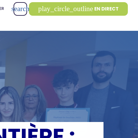
search
play_circle_outline
EN DIRECT
ER
TIÈRE :