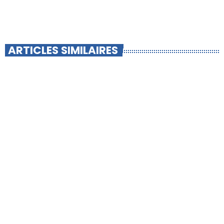
ARTICLES SIMILAIRES
insert_link
PANISSIÈRES