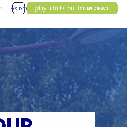
search
play_circle_outline
EN DIRECT
ER
OUR