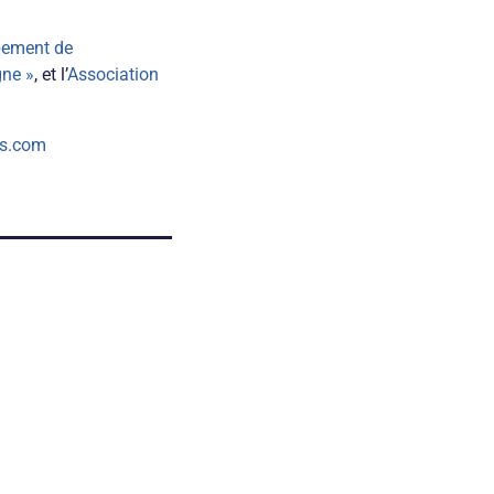
ppement de
gne »
, et l’
Association
s.com