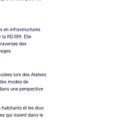
és en infrastructures
r la RD389. Elle
traversée des
éages.
cutées lors des Ateliers
n des modes de
 dans une perspective
 habitants et les élus
es qui iraient dans le