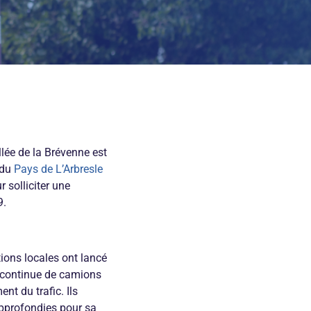
lée de la Brévenne est
 du
Pays de L’Arbresle
 solliciter une
9.
tions locales ont lancé
e continue de camions
t du trafic. Ils
approfondies pour sa