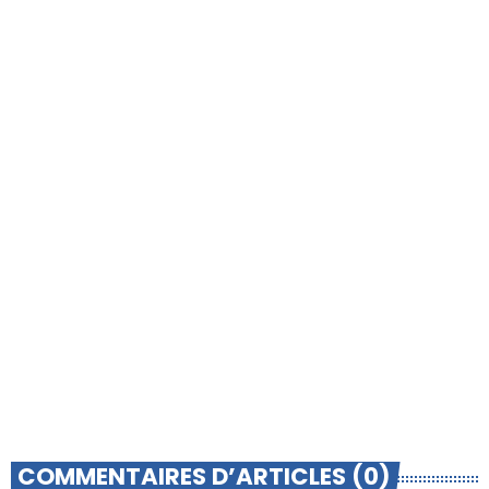
-INFO LOCALE-
Le Basket Union Haut Lyonnais
récompensé par le label FFBB Citoyen
MAIF
today
5 AOÛT 2026
COMMENTAIRES D’ARTICLES (0)