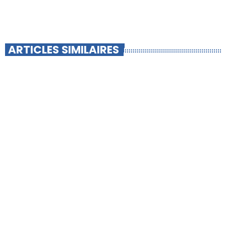
ARTICLES SIMILAIRES
insert_link
-INFO LOCALE-