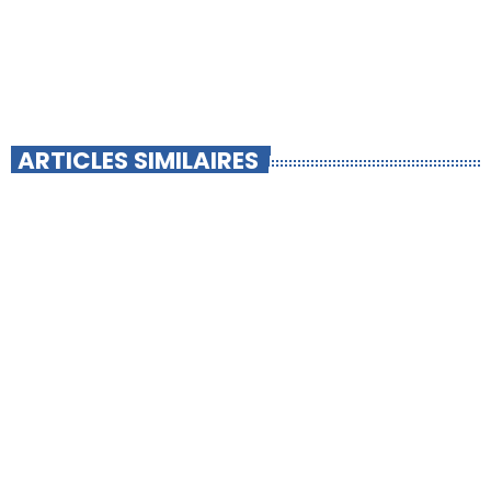
ARTICLES SIMILAIRES
insert_link