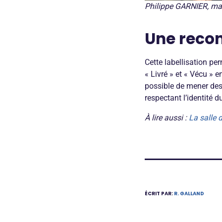
Philippe GARNIER, mai
Une reco
Cette labellisation pe
« Livré » et « Vécu » 
possible de mener des 
respectant l’identité du
À lire aussi :
La salle 
ÉCRIT PAR:
R. GALLAND