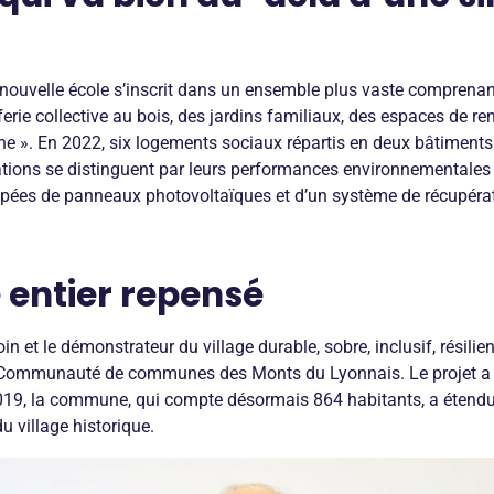
 nouvelle école s’inscrit dans un ensemble plus vaste compren
erie collective au bois, des jardins familiaux, des espaces de 
ine ». En 2022, six logements sociaux répartis en deux bâtiment
ations se distinguent par leurs performances environnementales 
uipées de panneaux photovoltaïques et d’un système de récupérat
e entier repensé
n et le démonstrateur du village durable, sobre, inclusif, résilie
a Communauté de communes des Monts du Lyonnais. Le projet a d’
019, la commune, qui compte désormais 864 habitants, a étendu l
u village historique.