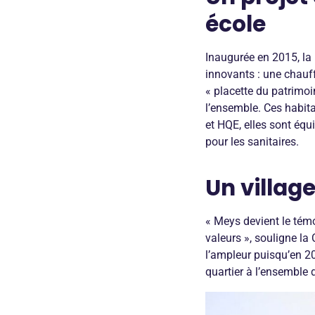
école
Inaugurée en 2015, la
innovants : une chauff
« placette du patrimo
l’ensemble. Ces habit
et HQE, elles sont éq
pour les sanitaires.
Un villag
« Meys devient le témoi
valeurs », souligne l
l’ampleur puisqu’en 2
quartier à l’ensemble d