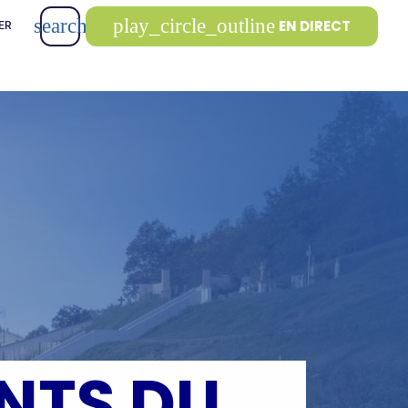
search
play_circle_outline
EN DIRECT
ER
NTS DU