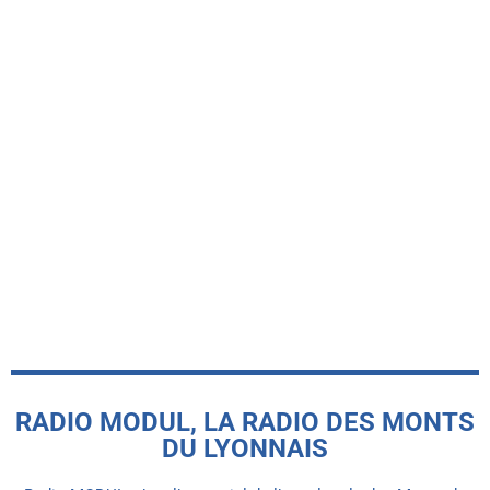
-INFO LOCALE-
Le groupe Blue Tomorrow célèbre la
sortie de son nouvel album lors d’un
concert à Saint-Symphorien-sur-
Coise
today
16 JUILLET 2026
RADIO MODUL, LA RADIO DES MONTS
DU LYONNAIS