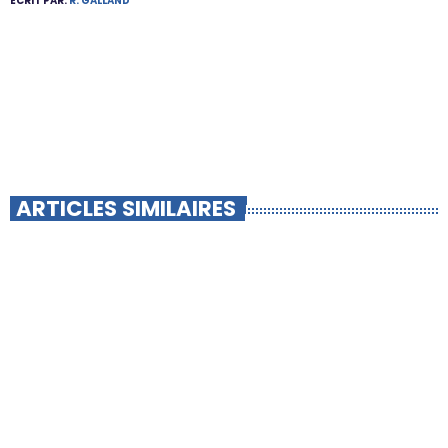
ÉCRIT PAR:
R. GALLAND
ARTICLES SIMILAIRES
insert_link