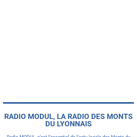
CHAUSSAN
Retour sur l’édition 2026 de la fête de
Chaussan et son défilé des régions
françaises fin juin
today
8 AOÛT 2026
RADIO MODUL, LA RADIO DES MONTS
DU LYONNAIS