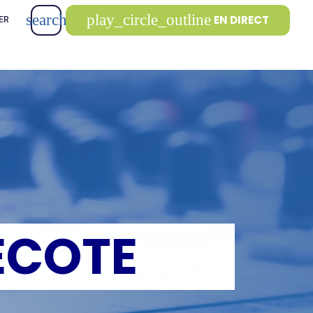
search
play_circle_outline
EN DIRECT
ER
ECOTE