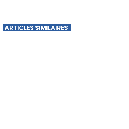
ARTICLES SIMILAIRES
insert_link
CHAUSSAN