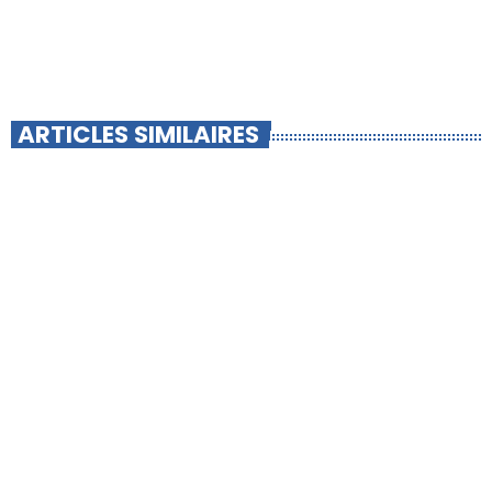
ARTICLES SIMILAIRES
insert_link