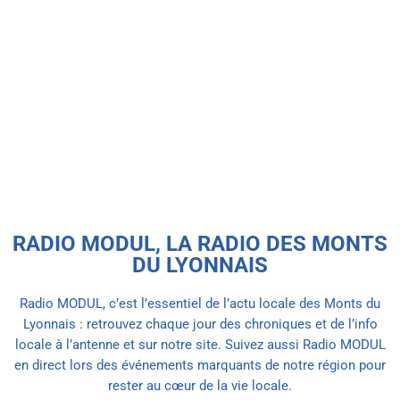
-INFO LOCALE-
La très attendue baignade naturelle de
Hurongues ouvre enfin ses portes cet
été
today
9 JUILLET 2026
RADIO MODUL, LA RADIO DES MONTS
DU LYONNAIS
Radio MODUL, c’est l’essentiel de l’actu locale des Monts du
Lyonnais : retrouvez chaque jour des chroniques et de l’info
locale à l’antenne et sur notre site. Suivez aussi Radio MODUL
en direct lors des événements marquants de notre région pour
rester au cœur de la vie locale.