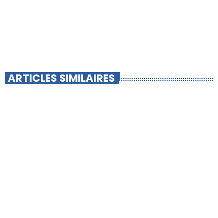
ARTICLES SIMILAIRES
insert_link