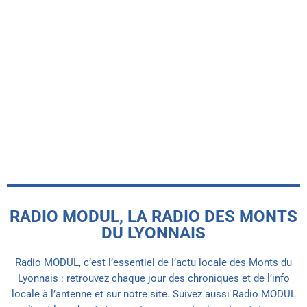
-INFO LOCALE-
Pollution aux nitrates : 6 nouvelles
communes vulnérable dans les Monts
du Lyonnais.
today
6 AOÛT 2026
RADIO MODUL, LA RADIO DES MONTS
DU LYONNAIS
Radio MODUL, c’est l’essentiel de l’actu locale des Monts du
Lyonnais : retrouvez chaque jour des chroniques et de l’info
locale à l’antenne et sur notre site. Suivez aussi Radio MODUL