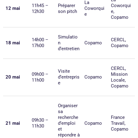
La
11h45 –
Préparer
Coworqui
12 mai
Coworqui
12h30
son pitch
e,
e
Copamo
Simulatio
14h00 –
CERCL,
18 mai
n
Copamo
17h00
Copamo
d’entretien
CERCL,
Visite
09h00 –
Mission
20 mai
d’entrepris
Copamo
11h00
Locale,
e
Copamo
Organiser
sa
recherche
France
09h30 –
21 mai
d’emploi
Copamo
Travail,
11h30
et
Copamo
répondre à