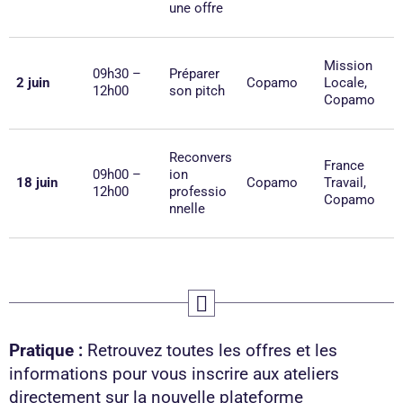
une offre
Mission
09h30 –
Préparer
2 juin
Copamo
Locale,
12h00
son pitch
Copamo
Reconvers
France
09h00 –
ion
18 juin
Copamo
Travail,
12h00
professio
Copamo
nnelle
Pratique :
Retrouvez toutes les offres et les
informations pour vous inscrire aux ateliers
directement sur la nouvelle plateforme