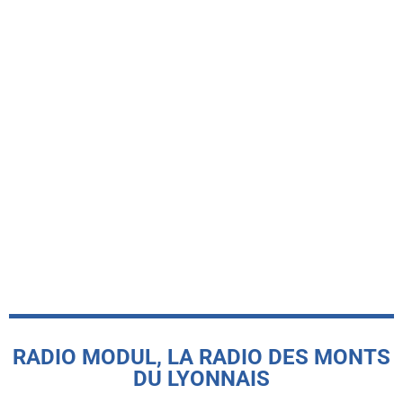
-INFO LOCALE-
Le Basket Union Haut Lyonnais
récompensé par le label FFBB Citoyen
MAIF
today
5 AOÛT 2026
RADIO MODUL, LA RADIO DES MONTS
DU LYONNAIS