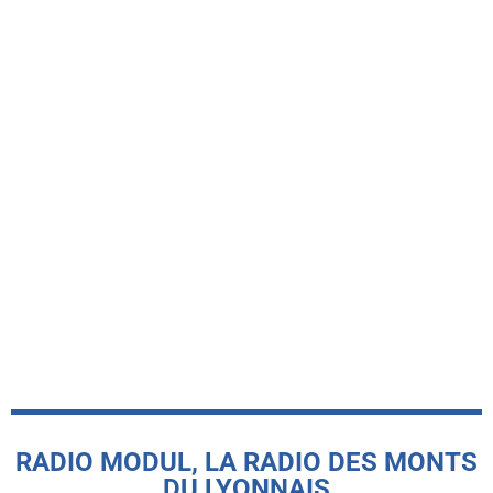
-INFO LOCALE-
Le Basket Union Haut Lyonnais
récompensé par le label FFBB Citoyen
MAIF
today
5 AOÛT 2026
RADIO MODUL, LA RADIO DES MONTS
DU LYONNAIS