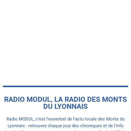
-INFO LOCALE-
La très attendue baignade naturelle de
Hurongues ouvre enfin ses portes cet
été
today
9 JUILLET 2026
RADIO MODUL, LA RADIO DES MONTS
DU LYONNAIS
Radio MODUL, c’est l’essentiel de l’actu locale des Monts du
Lyonnais : retrouvez chaque jour des chroniques et de l’info