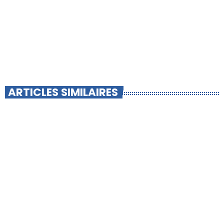
ARTICLES SIMILAIRES
insert_link