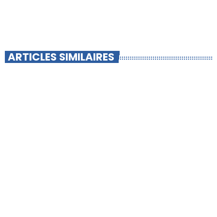
ARTICLES SIMILAIRES
insert_link