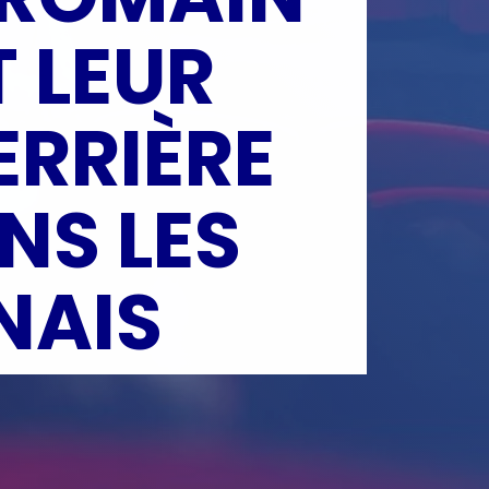
 LEUR
ERRIÈRE
NS LES
NAIS