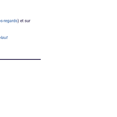
os-regards
) et sur
-Haut