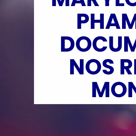
PHAM
DOCUME
NOS R
MON