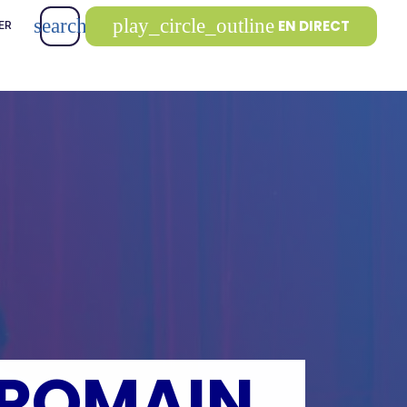
search
play_circle_outline
EN DIRECT
ER
 ROMAIN