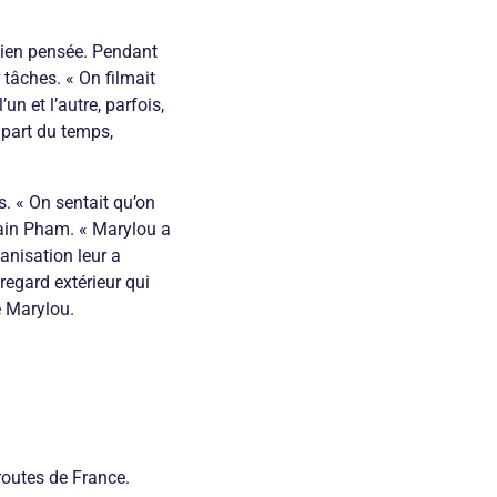
 bien pensée. Pendant
 tâches. « On filmait
un et l’autre, parfois,
upart du temps,
s. « On sentait qu’on
main Pham. « Marylou a
ganisation leur a
 regard extérieur qui
e Marylou.
routes de France.