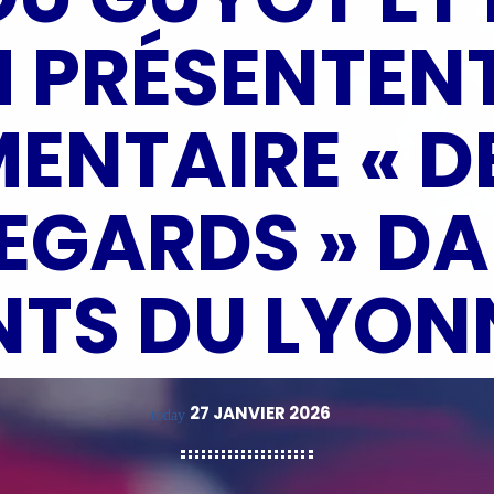
 PRÉSENTENT
NTAIRE « D
EGARDS » DA
TS DU LYON
27 JANVIER 2026
today