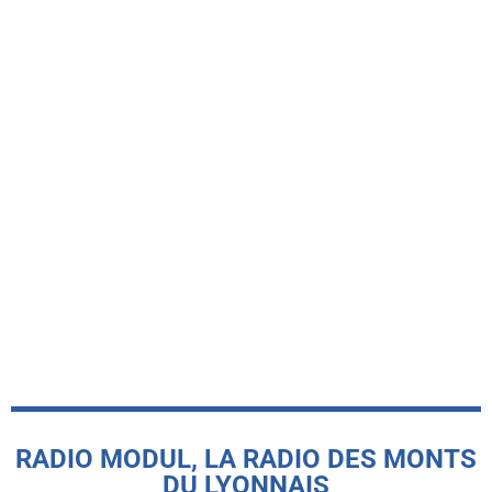
YZERON
Yzeron lance ses vacances d’été avec
la troisième édition de son barbecue
géant
today
29 JUIN 2026
RADIO MODUL, LA RADIO DES MONTS
DU LYONNAIS