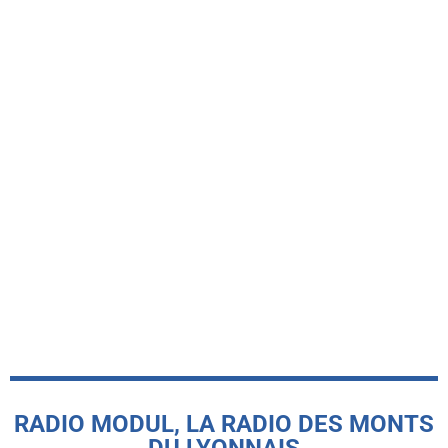
-INFO LOCALE-
Pourquoi l’ouverture de la baignade
naturelle de Hurongues est reportée
cet été
today
12 JUILLET 2026
RADIO MODUL, LA RADIO DES MONTS
DU LYONNAIS