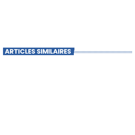
ARTICLES SIMILAIRES
insert_link