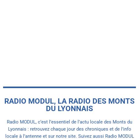
-INFO LOCALE-
Le Basket Union Haut Lyonnais
récompensé par le label FFBB Citoyen
MAIF
today
5 AOÛT 2026
RADIO MODUL, LA RADIO DES MONTS
DU LYONNAIS
Radio MODUL, c’est l’essentiel de l’actu locale des Monts du
Lyonnais : retrouvez chaque jour des chroniques et de l’info
locale à l’antenne et sur notre site. Suivez aussi Radio MODUL