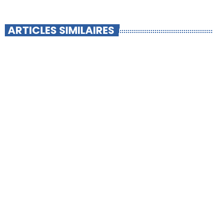
ARTICLES SIMILAIRES
insert_link
-INFO LOCALE-
Pollution aux nitrates : 6 nouvelles