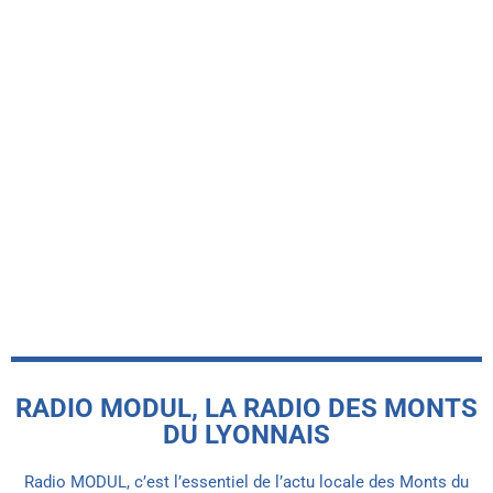
YZERON
Un grand marché nocturne 100 % local
anime le village d’Yzeron ce vendredi
today
7 JUILLET 2026
RADIO MODUL, LA RADIO DES MONTS
DU LYONNAIS
Radio MODUL, c’est l’essentiel de l’actu locale des Monts du