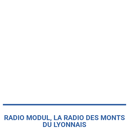
-INFO LOCALE-
Le Basket Union Haut Lyonnais
récompensé par le label FFBB Citoyen
MAIF
today
5 AOÛT 2026
RADIO MODUL, LA RADIO DES MONTS
DU LYONNAIS