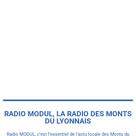
-INFO LOCALE-
« L’objectif est clair, c’est la montée »
affirme Romain François, entraîneur de
l’US Des Monts
today
27 JUILLET 2026
RADIO MODUL, LA RADIO DES MONTS
DU LYONNAIS
Radio MODUL, c’est l’essentiel de l’actu locale des Monts du