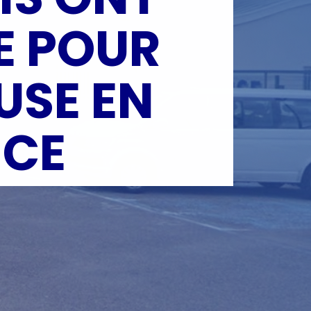
E POUR
USE EN
NCE