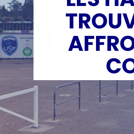
TROUV
AFFRO
CO