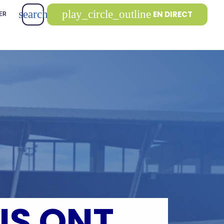
search
play_circle_outline
EN DIRECT
ER
IS ONT