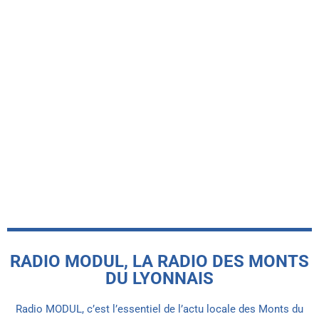
-INFO LOCALE-
Le Basket Union Haut Lyonnais
récompensé par le label FFBB Citoyen
MAIF
today
5 AOÛT 2026
RADIO MODUL, LA RADIO DES MONTS
DU LYONNAIS
Radio MODUL, c’est l’essentiel de l’actu locale des Monts du