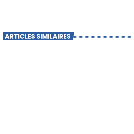
ARTICLES SIMILAIRES
insert_link