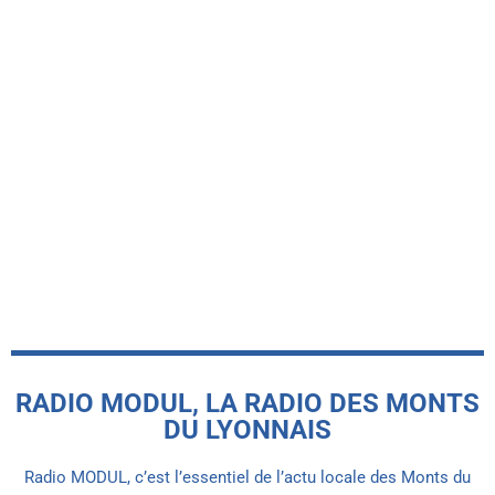
-INFO LOCALE-
Pourquoi cette odeur de brûlé envahit
les monts du Lyonnais depuis plusieurs
jours ?
today
26 JUILLET 2026
RADIO MODUL, LA RADIO DES MONTS
DU LYONNAIS
Radio MODUL, c’est l’essentiel de l’actu locale des Monts du