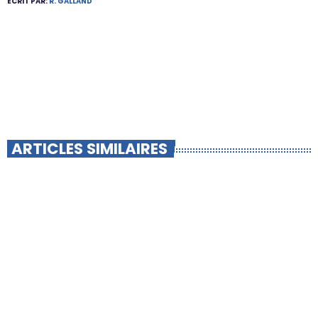
ÉCRIT PAR:
R. GALLAND
ARTICLES SIMILAIRES
insert_link