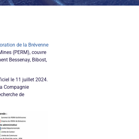
ration de la Brévenne
 Mines (PERM), couvre
nt Bessenay, Bibost,
iel le 11 juillet 2024.
e la Compagnie
echerche de