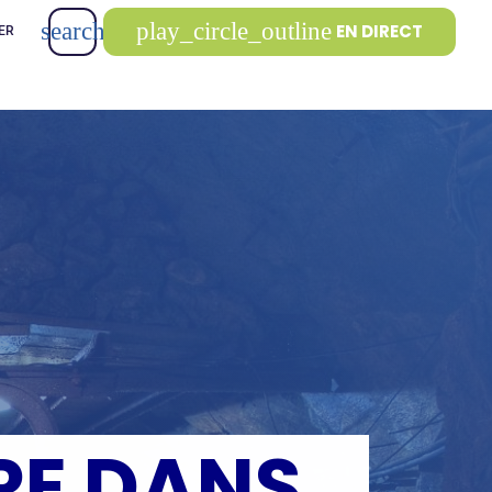
search
play_circle_outline
EN DIRECT
ER
RE DANS