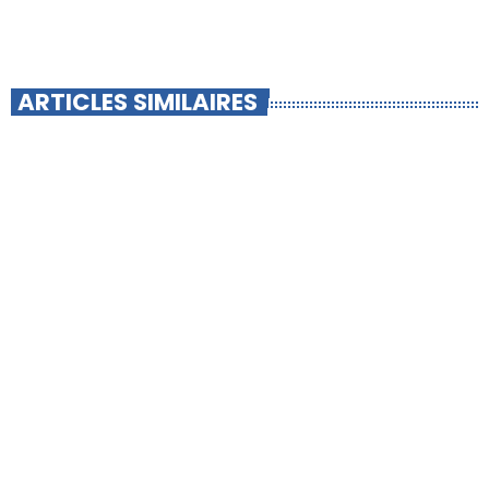
ARTICLES SIMILAIRES
insert_link
PANISSIÈRES