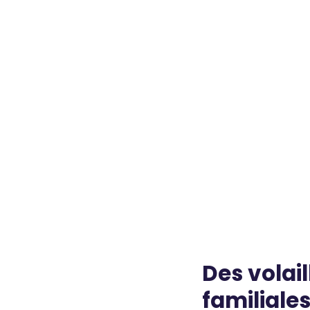
Des volai
familiale