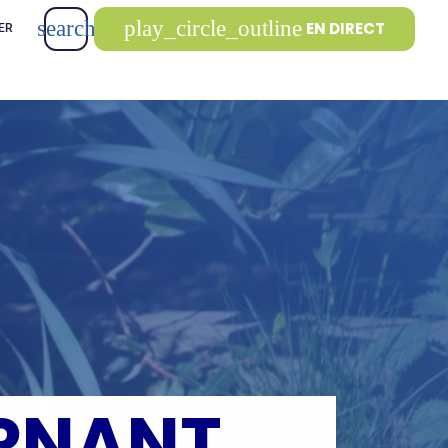
search
play_circle_outline
EN DIRECT
ER
ORNANT