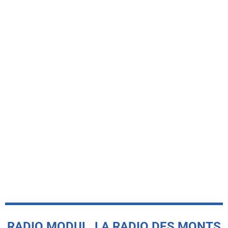
-INFO LOCALE-
Le Basket Union Haut Lyonnais
récompensé par le label FFBB Citoyen
MAIF
today
5 AOÛT 2026
RADIO MODUL, LA RADIO DES MONTS