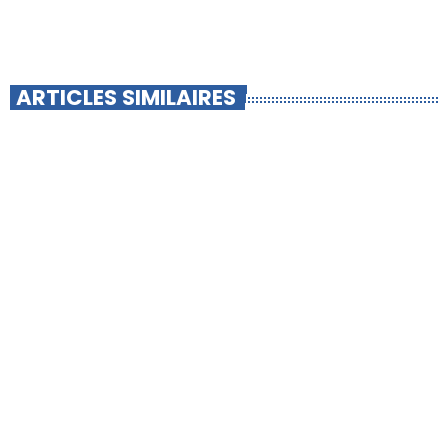
ARTICLES SIMILAIRES
insert_link
-INFO LOCALE-